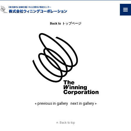
Back to トップページ
« previous in gallery
next in gallery »
Back to top