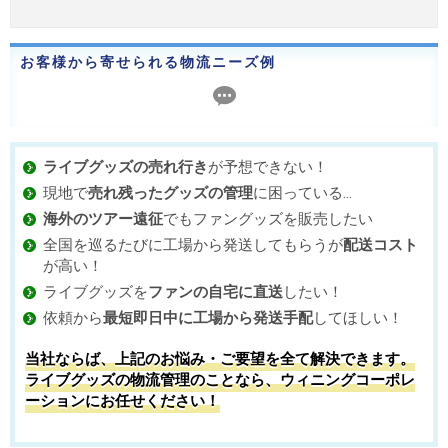
お客様から寄せられる物流ニーズ例
ライブグッズの売れ行き
が予想できない！
現地で
売れ残ったグッズの管理
に困っている…
海外のツアー遠征
でもファングッズを販売したい
全国を巡るたびに工場から発送してもらうが
配送コスト
が高い！
ライブグッズを
ファンの自宅に直送
したい！
依頼から
最短即日中に工場から発送手配
してほしい！
当社ならば、上記のお悩み・ご要望を全て解決できます。
ライブグッズの物流管理のことなら、ウィニングコーポレ
ーションにお任せください！