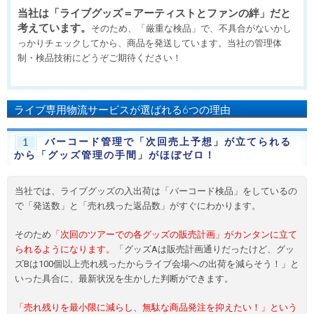
当社は「ライブグッズ＝アーティストとファンの絆」だと
考えています。
そのため、「厳重な検品」で、不具合がないかし
っかりチェックしてから、商品を発送しています。当社の管理体
制・検品技術にどうぞご期待ください！
ライブ専用物流サービスが選ばれる6つの理由
バーコード管理で「次回売上予想」が立てられる
1
から「グッズ管理の手間」がほぼゼロ！
当社では、ライブグッズの入出荷は「バーコード検品」をしているの
で「発送数」と「売れ残った返品数」がすぐにわかります。
そのため
「次回のツアーでの各グッズの販売計画」がカンタンに立て
られるようになります。
「グッズAは販売計画通りだったけど、グッ
ズBは100個以上売れ残ったからライブ会場への出荷を減らそう！」と
いった具合に、最新状況を生かした判断ができます。
「売れ残りを最小限に減らし、無駄な商品発注を抑えたい！」という