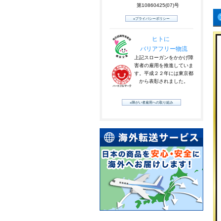
第10860425(07)号
»プライバシーポリシー
ヒトに
バリアフリー物流
上記スローガンをかかげ障
害者の雇用を推進していま
す。平成２２年には東京都
から表彰されました。
»障がい者雇用への取り組み