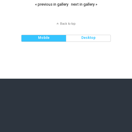
« previous in gallery
next in gallery »
Back to top
Mobile
Desktop