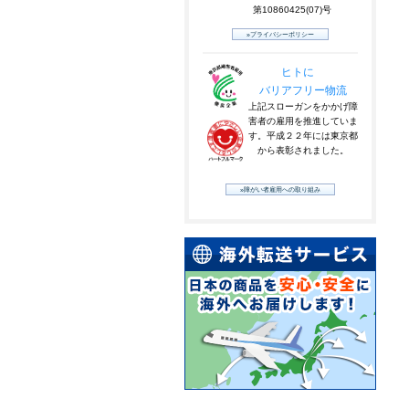
第10860425(07)号
»プライバシーポリシー
ヒトに
バリアフリー物流
上記スローガンをかかげ障
害者の雇用を推進していま
す。平成２２年には東京都
から表彰されました。
»障がい者雇用への取り組み