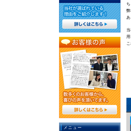
ち
弊
あ
当
用
こ
メニュー