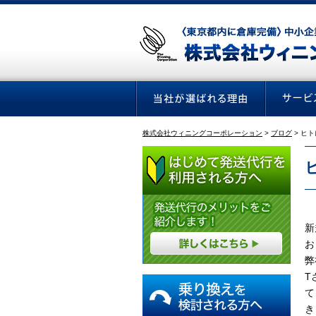
株式会社ウィニングコーポレーション
>
ブログ
>
ヒト
新
お
弊
T
て
き