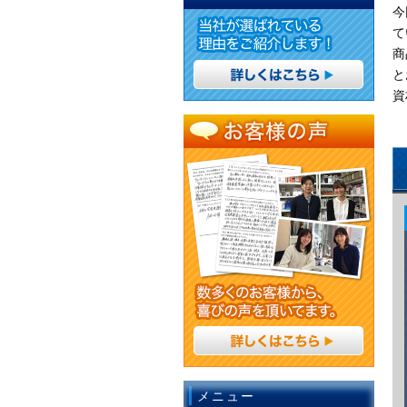
今
て
商
と
資
メニュー