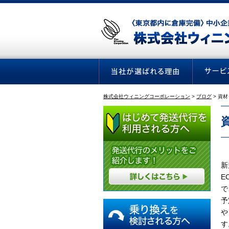
株式会社ウィニングコーポレーション
>
ブログ
>
資材
新
E
で
予
や
す