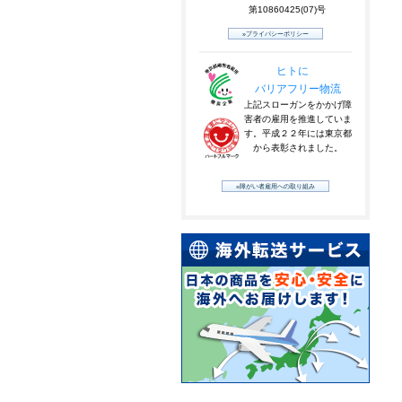
第10860425(07)号
»プライバシーポリシー
ヒトに
バリアフリー物流
上記スローガンをかかげ障
害者の雇用を推進していま
す。平成２２年には東京都
から表彰されました。
»障がい者雇用への取り組み