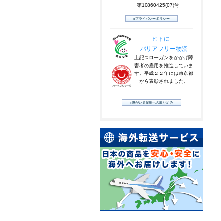
第10860425(07)号
»プライバシーポリシー
ヒトに
バリアフリー物流
上記スローガンをかかげ障
害者の雇用を推進していま
す。平成２２年には東京都
から表彰されました。
»障がい者雇用への取り組み