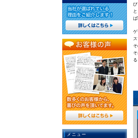
び
と
ば
ゲ
ス
そ
そ
る
メニュー