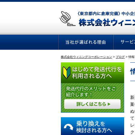
株式会社ウィニングコーポレーション
>
ブログ
>
情報
新
案
ぬ
て
レ
ク