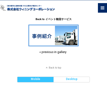
Back to イベント物流サービス
« previous in gallery
Back to top
Mobile
Desktop